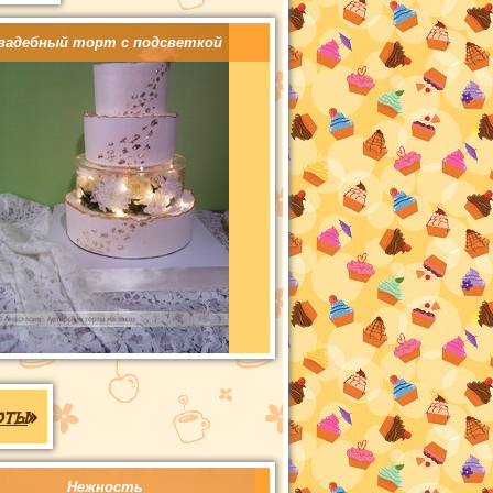
вадебный торт с подсветкой
рты
»
Нежность