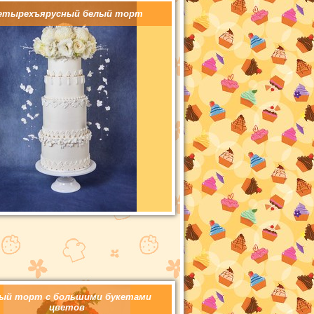
етырехъярусный белый торт
ый торт с большими букетами
цветов