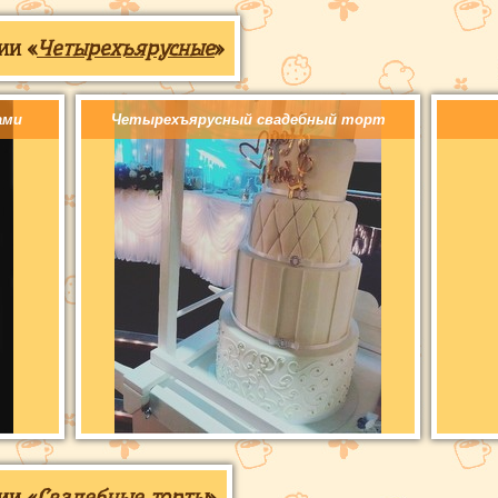
ии «
Четырехъярусные
»
ами
Четырехъярусный свадебный торт
ии «
Свадебные торты
»