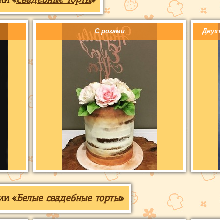
С розами
Двух
ии «
Белые свадебные торты
»