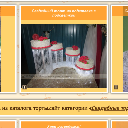
Свадебный торт на подставке с
С
подсветкой
из каталога торты.сайт категории «
Свадебные то
Хрен разведемся!