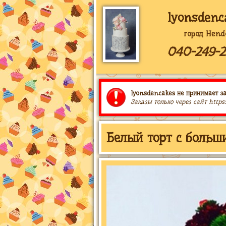
lyonsdenc
город Hend
040-249-2
lyonsdencakes не принимает за
Заказы только через сайт https
Белый торт с больш