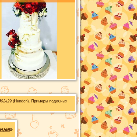
492429
(Hendon). Примеры подобных
ные
»