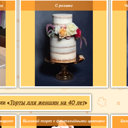
ми
С розами
Ч
ии «
Торты для женщин на 40 лет
»
каронс
Высокий торт с фантазийными цветами
Бел