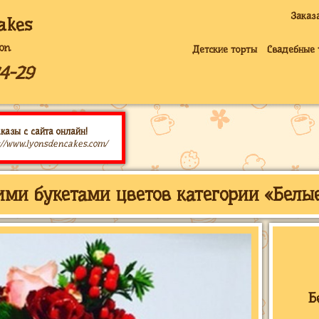
Заказ
akes
on
Детские торты
Свадебные 
4-29
казы с сайта онлайн!
://www.lyonsdencakes.com/
ими букетами цветов категории «Белы
Б