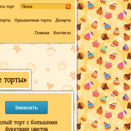
ать торт
торты
Праздничные торты
Десерты
Главная
Контакты
е торты»
Заказать
елый торт с большими
букетами цветов