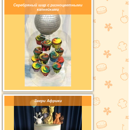
Серебряный шар с разноцветными
капкейками
Звери Африки