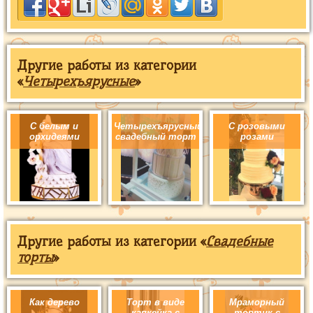
Другие работы из категории
«
Четырехъярусные
»
С белым и
Четырехъярусный
С розовыми
орхидеями
свадебный торт
розами
Другие работы из категории «
Свадебные
торты
»
Как дерево
Торт в виде
Мраморный
капкейка с
тортик с