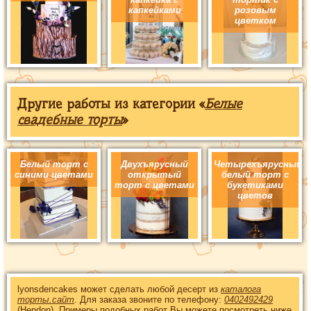
капкейками
розовым
цветком
Другие работы из категории «
Белые
свадебные торты
»
Белый торт с
Двухъярусный
Четырехъярусный
синими цветами
открытый
белый торт с
торт с цветами
букетиками
цветов
lyonsdencakes может сделать любой десерт из
каталога
торты.сайт
. Для заказа звоните по телефону:
0402492429
(Hendon). Примеры подобных работ Вы можете посмотреть ниже