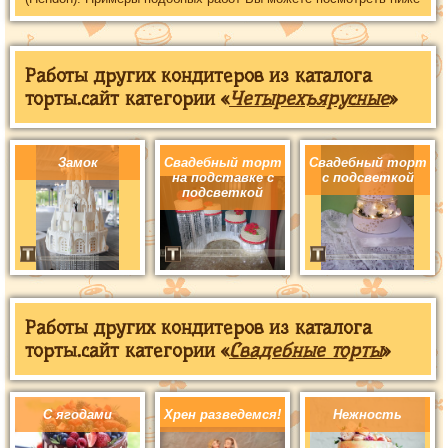
Работы других кондитеров из каталога
торты.сайт категории «
Четырехъярусные
»
Замок
Свадебный торт
Свадебный торт
на подставке с
с подсветкой
подсветкой
Работы других кондитеров из каталога
торты.сайт категории «
Свадебные торты
»
С ягодами
Хрен разведемся!
Нежность